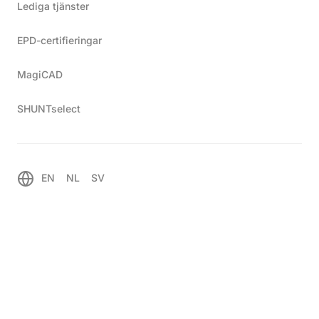
Lediga tjänster
EPD-certifieringar
MagiCAD
SHUNTselect
Äldre produkter
Hem
EN
NL
SV
Här nedan finns dokument, produktblad och drift-
och skötselanvisningar för äldre produkter.