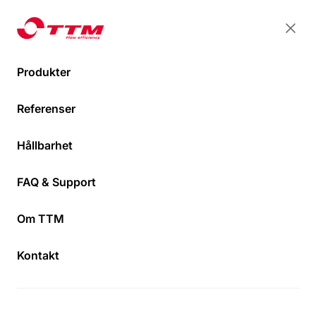
TTM Energiprodukter
TTM Energiprodukter
Stän
Öpp
Produkter
Referenser
Hållbarhet
FAQ & Support
Om TTM
Äldre produkter
Kontakt
Här hittar du information om våra äldre
produkter