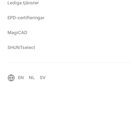
Lediga tjänster
EPD-certifieringar
MagiCAD
SHUNTselect
Shuntgrupper
Shuntopac® EM
Hem
EN
NL
SV
Shuntgrupper med integrerad
mätning av
energiförbrukningen