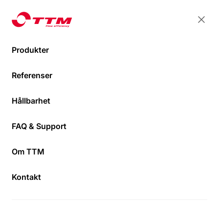
TTM Energiprodukter
TTM Energiprodukter
Stän
Öpp
Produkter
Referenser
Hållbarhet
FAQ & Support
Om TTM
Shuntopac® EM
Kontakt
Shuntgrupper med integrerad mätning av
energiförbrukningen