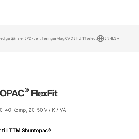
ediga tjänster
EPD-certifieringar
MagiCAD
SHUNTselect
EN
NL
SV
®
OPAC
FlexFit
mation
 20-40 Komp, 20-50 V / K / VÅ
r till TTM Shuntopac®