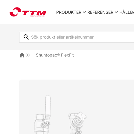
TTM Energiprodukter
PRODUKTER
REFERENSER
HÅLLB
Shuntopac® FlexFit
Hem