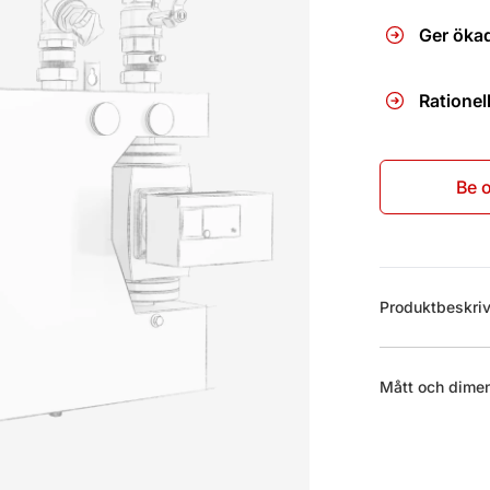
Ger ökad 
Rationel
Be o
Mer informat
Produktbeskri
Mått och dime