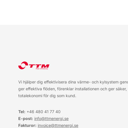
Sidfot
Vi hjälper dig effektivisera dina värme- och kylsystem ge
ger effektiva flöden, förenklar installationen och ger säker
totalekonomi för dig som kund.
Tel:
+46 480 41 77
40
E-post:
info@ttmenergi.se
Fakturor:
invoice@ttmenergi.se