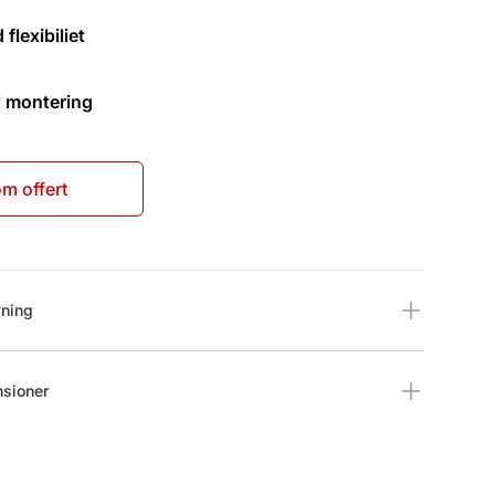
flexibiliet
l montering
m offert
ion
vning
nsioner