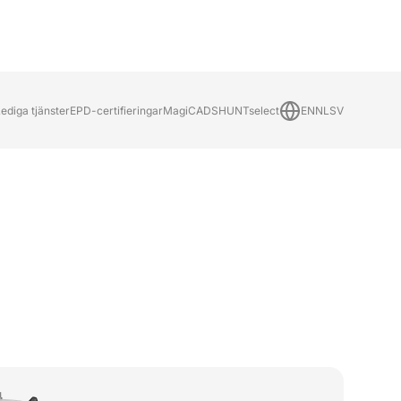
ediga tjänster
EPD-certifieringar
MagiCAD
SHUNTselect
EN
NL
SV