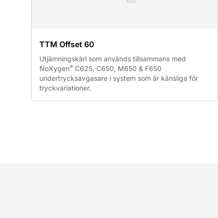
TTM Offset 60
Utjämningskärl som används tillsammans med
®
NoXygen
C625, C650, M650 & F650
undertrycksavgasare i system som är känsliga för
tryckvariationer.
Sidfot