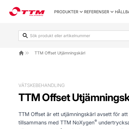
TTM Energiprodukter
PRODUKTER
REFERENSER
HÅLLB
TTM Offset Utjämningskärl
Hem
VÄTSKEBEHANDLING
TTM Offset Utjämningsk
TTM Offset är ett utjämningskärl avsett för at
®
tillsammans med TTM NoXygen
undertrycksa