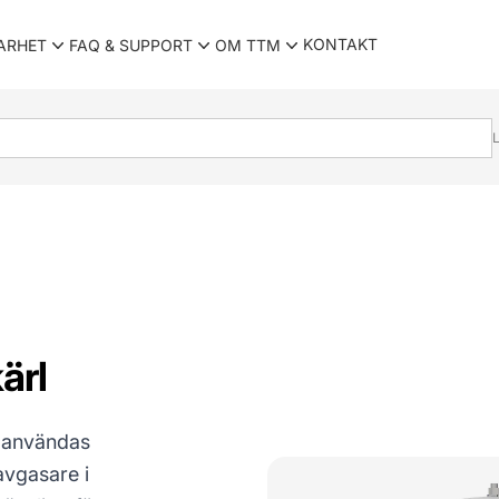
KONTAKT
ARHET
FAQ & SUPPORT
OM TTM
L
ärl
t användas
vgasare i