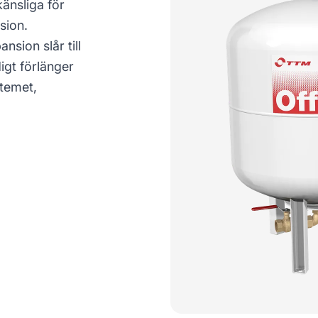
änsliga för
sion.
sion slår till
igt förlänger
temet,