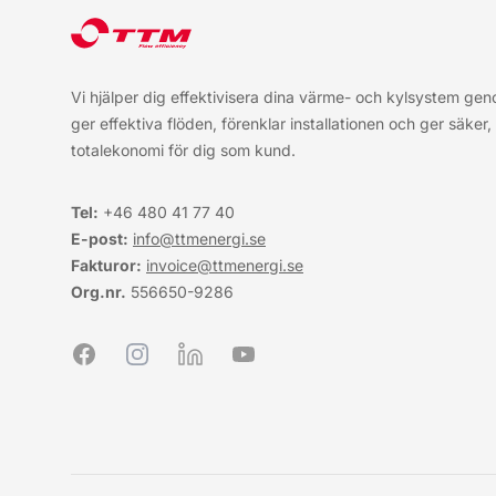
Vi hjälper dig effektivisera dina värme- och kylsystem ge
ger effektiva flöden, förenklar installationen och ger säker
totalekonomi för dig som kund.
Tel:
+46 480 41 77
40
E-post:
info@ttmenergi.se
Fakturor:
invoice@ttmenergi.se
Org.nr.
556650-9286
Facebook
Instagram
LinkedIn
YouTube