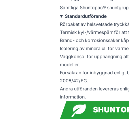
Samtliga Shuntopac® shuntgrupp
Standardutförande
Rörpaket av helsvetsade tryckkä
Termisk kyl-/värmespärr för att 
Brand- och korrosionssäker kåpa
Isolering av mineralull för vär
Väggkonsol för upphängning alte
modeller.
Försäkran för inbyggnad enligt b
2006/42/EG.
Andra utföranden levereras enli
information.