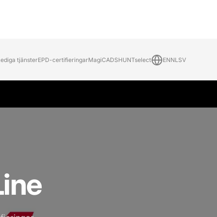
ediga tjänster
EPD-certifieringar
MagiCAD
SHUNTselect
EN
NL
SV
ine