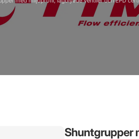
pper med miljöprofil, lågblyade ventiler och EPD certi
Shuntgrupper m