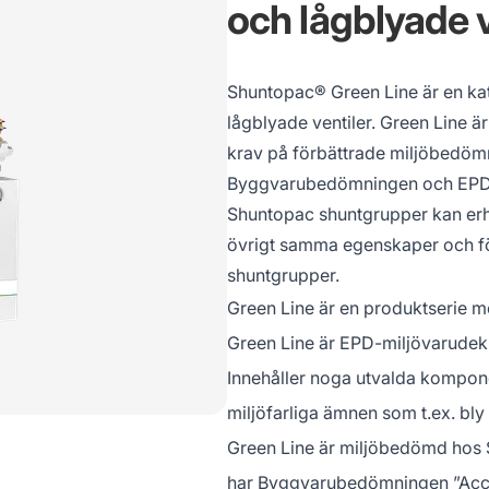
och lågblyade v
Shuntopac® Green Line är en ka
lågblyade ventiler. Green Line ä
krav på förbättrade miljöbedöm
Byggvarubedömningen och EPD m
Shuntopac shuntgrupper kan erhå
övrigt samma egenskaper och f
shuntgrupper.
Green Line är en produktserie m
Green Line är EPD-miljövarudek
Innehåller noga utvalda kompone
miljöfarliga ämnen som t.ex. bly 
Green Line är miljöbedömd ho
har Byggvarubedömningen ”Acce