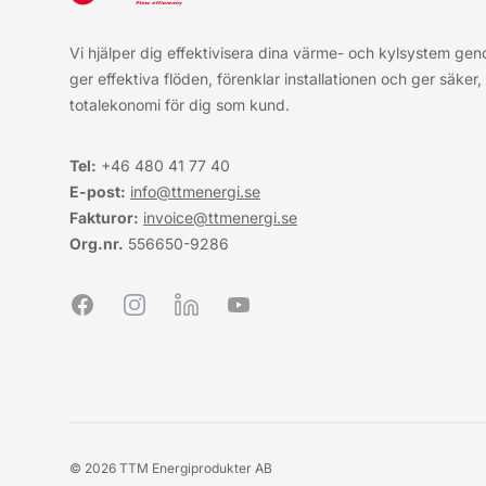
Vi hjälper dig effektivisera dina värme- och kylsystem ge
ger effektiva flöden, förenklar installationen och ger säker
totalekonomi för dig som kund.
Tel:
+46 480 41 77
40
E-post:
info@ttmenergi.se
Fakturor:
invoice@ttmenergi.se
Org.nr.
556650-9286
Facebook
Instagram
LinkedIn
YouTube
© 2026 TTM Energiprodukter AB