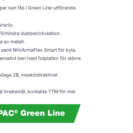
er kan fås i Green Line-utförande.
rlsrör.
förhindra dubbelcirkulation.
 av metall.
me samt NH/ArmaFlex Smart för kyla.
rnativt ben med fotplattor för större
ilaga 2B, maskindirektivet
gt önskemål, kontakta TTM för mer