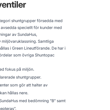
entiler
tegori shuntgrupper försedda med
r avsedda speciellt för kunder med
ningar av SundaHus,
iljövaruklassning. Samtliga
llas i Green Lineutförande. De har i
ördelar som övriga Shuntopac
ed fokus på miljön.
larerade shuntgrupper.
nter som gör att halter av
kan hållas nere.
s SundaHus med bedömning ”B” samt
pteras”.