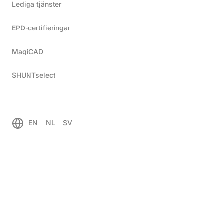
Lediga tjänster
begränsade ytan 5x5x2 meter, stod man
egentligen inte inför ett nytt problem – bara lite
EPD-certifieringar
större.
MagiCAD
SHUNTselect
Prefablösningar – specialized
Komplett undercentral
Hem
EN
NL
SV
Komplett undercentral i Vitryssland
När TTM Energiprodukter fick förfrågan om att
bygga en komplett undercentral inom den
begränsade ytan 5x5x2 meter, stod man egentligen