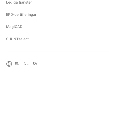
Lediga tjänster
löften, aviseringar, leveranser och
dokumentation av 80 shuntgrupper. Allt gick
EPD-certifieringar
som på räl… förlåt, som på synkrotonljus.
MagiCAD
SHUNTselect
Referenser
MAX IV Laboratoriet
Hem
EN
NL
SV
Synkront ljus levereras
snabbt och exakt
– det gör shuntgrupper från TTM också