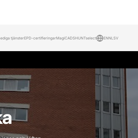
ediga tjänster
EPD-certifieringar
MagiCAD
SHUNTselect
EN
NL
SV
ka