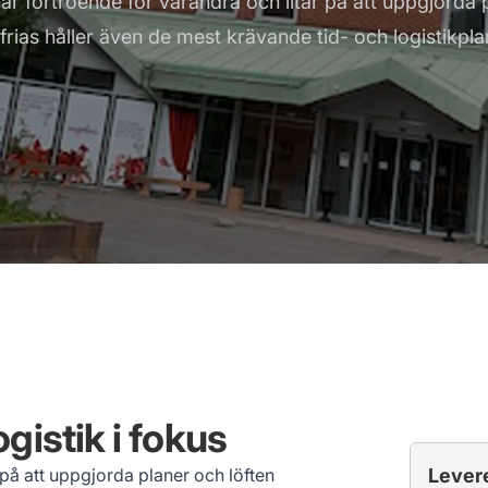
har förtroende för varandra och litar på att uppgjorda 
nfrias håller även de mest krävande tid- och logistikpla
gistik i fokus
 på att uppgjorda planer och löften
Lever