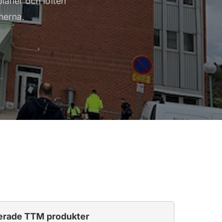
planer och löften
nerna.
erade TTM produkter