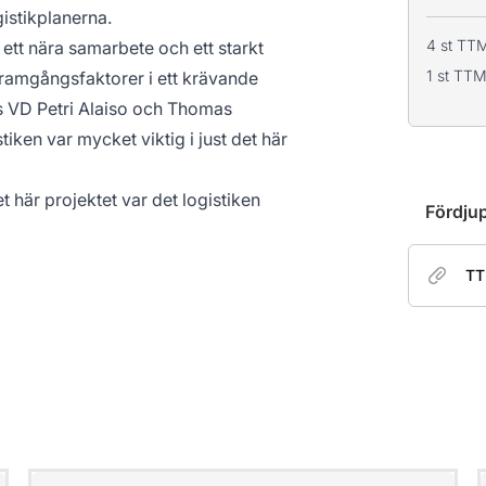
gistikplanerna.
4 st TT
ett nära samarbete och ett starkt
1 st TT
framgångsfaktorer i ett krävande
ts VD Petri Alaiso och Thomas
iken var mycket viktig i just det här
t här projektet var det logistiken
Fördju
TT