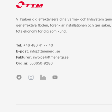
Vi hjälper dig effektivisera dina värme- och kylsystem ge
ger effektiva flöden, förenklar installationen och ger säker
totalekonomi för dig som kund.
Tel:
+46 480 41 77
40
E-post:
info@ttmenergi.se
Fakturor:
invoice@ttmenergi.se
Org.nr.
556650-9286
Facebook
Instagram
LinkedIn
YouTube