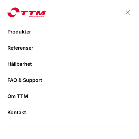
TTM Energiprodukter
TTM Energiprodukter
Stän
Öpp
Produkter
TTM MAG Magnetitfilter och
TTM MAG
Referenser
luftavskiljare
54
Hem
Hållbarhet
FAQ & Support
Om TTM
Kontakt