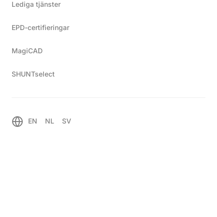
Lediga tjänster
EPD-certifieringar
MagiCAD
SHUNTselect
EN
NL
SV
TTM MAG 54
Produktinformation
TTM MAG 54 är en effektiv magnetitfälla kombinerad
med partikelfilter. Enheten är primärt avsedd för att
installeras tillsammans med TTM NoXygen®