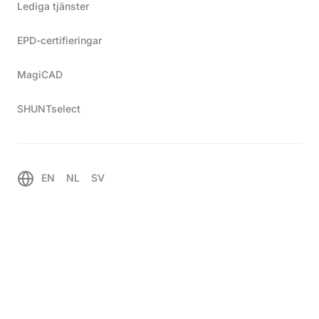
Lediga tjänster
EPD-certifieringar
MagiCAD
SHUNTselect
EN
NL
SV
®
Shuntopac
20-200 VK
Produktinformation
Kombinerad shuntgrupp för både värme och kyla till ett
ventilationssystem.
Är mindre utrymmeskrävande