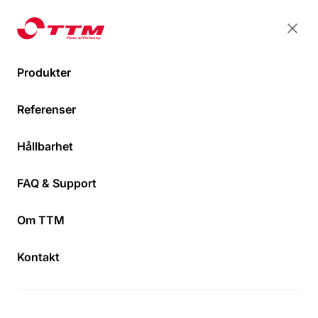
TTM Energiprodukter
TTM Energiprodukter
Stän
Öpp
Produkter
Shuntopac® Kombishuntar
Shuntopac® 20-200 VK
Referenser
Hem
Hållbarhet
FAQ & Support
Om TTM
Kontakt