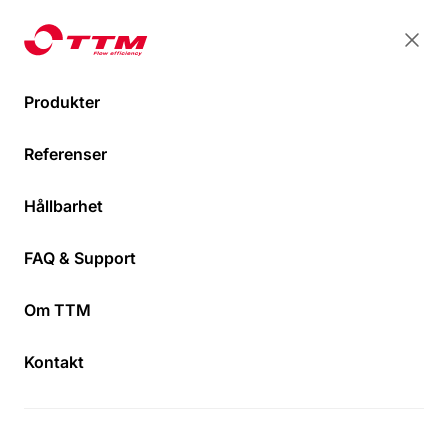
TTM Energiprodukter
TTM Energiprodukter
Stän
Öpp
Produkter
Shuntopac®
Shuntopac® U 20-
Referenser
Värmeåtervinningsshuntar
50 VÅ
Hem
Hållbarhet
FAQ & Support
Om TTM
Kontakt