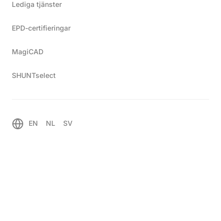
Lediga tjänster
EPD-certifieringar
MagiCAD
SHUNTselect
EN
NL
SV
®
Shuntopac
U 20-50 VÅ
Produktinformation
Shuntgrupp för värmeåtervinningssystem och finns som
standard med anslutningsdimensioner från DN 20 till
och med DN 50.