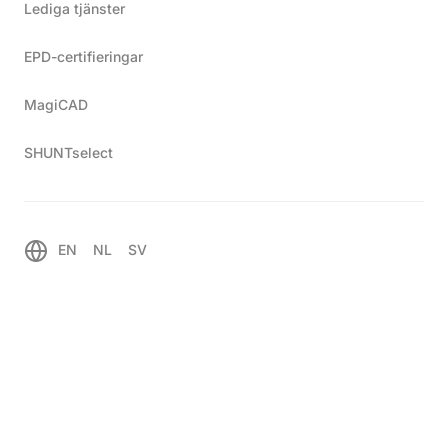
Lediga tjänster
EPD-certifieringar
MagiCAD
SHUNTselect
EN
NL
SV
®
TTM NoXygen
M650
Produktinformation
Helautomatisk undertrycksavgasare med automatiskt
vattenpåfyllning som är anpassad för värmessystem
upp till 50m3 och systemtryck upp till 5 bar.
Enkel att installera, driftsätta och styra