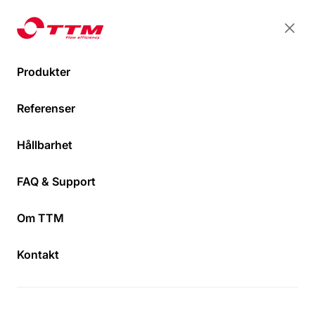
TTM Energiprodukter
TTM Energiprodukter
Stän
Öpp
Produkter
TTM NoXygen® Avgasare
M650
Referenser
Hem
Hållbarhet
FAQ & Support
Om TTM
Kontakt